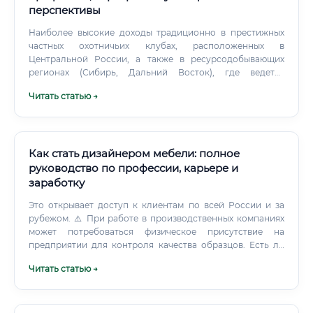
перспективы
Наиболее высокие доходы традиционно в престижных
частных охотничьих клубах, расположенных в
Центральной России, а также в ресурсодобывающих
регионах (Сибирь, Дальний Восток), где ведется
промысел ценных видов и развит трофейный туризм.
Читать статью →
Окупаемость обучения: Стоимость курсов (50-100 тыс.
рублей) может окупиться за 1-2 месяца работы в частном
хозяйстве.
Как стать дизайнером мебели: полное
руководство по профессии, карьере и
заработку
Это открывает доступ к клиентам по всей России и за
рубежом. ⚠️ При работе в производственных компаниях
может потребоваться физическое присутствие на
предприятии для контроля качества образцов. Есть ли
смысл учиться: финансовый анализ 💡 Подведём
Читать статью →
итоговый расчёт инвестиционной привлекательности
профессии.