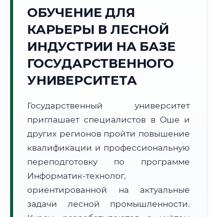
ОБУЧЕНИЕ ДЛЯ
Точное местное время:
01:40:45
КАРЬЕРЫ В ЛЕСНОЙ
ИНДУСТРИИ НА БАЗЕ
Вторник, 11 Августа
2026 г.
ГОСУДАРСТВЕННОГО
+28°C
Погода в г. Ош:
🌤️
,
Преимущественно ясно
УНИВЕРСИТЕТА
🌅 Восход:
06:14
🌇 Закат:
20:13
Световой день:
13 ч. 59 мин.
Государственный университет
приглашает специалистов в Оше и
📍 Региональная справка
г. Ош
других регионов пройти повышение
Субъект:
Кыргызская Республика
квалификации и профессиональную
Тел. код:
+996 (3222)
переподготовку по программе
Почтовые индексы:
714000–714025
Информатик-технолог,
Часовой пояс:
UTC+6
ориентированной на актуальные
Формат учебы:
Дистанционно
задачи лесной промышленности.
🗺️ Зона обслуживания: г. Ош