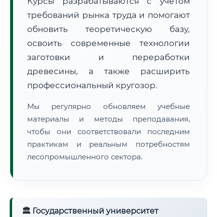
Курсы разрабатываются с учётом
требований рынка труда и помогают
обновить теоретическую базу,
освоить современные технологии
заготовки и переработки
древесины, а также расширить
🚚
Расчет логистики оригиналов:
• Маршрут транзита:
~1 778 км
профессиональный кругозор.
• Экспресс-доставка СДЭК / Почтой:
3–4 рабочих дня
Мы регулярно обновляем учебные
📜 Документы и аккредитация
ФИС ФРДО
материалы и методы преподавания,
чтобы они соответствовали последним
практикам и реальным потребностям
лесопромышленного сектора.
🔍
Нажмите на документ для увеличения и просмотра
🏛 Государственный университет