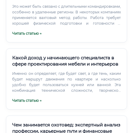
Это может быть связано с длительными командировками,
особенно в удаленные регионы. В некоторых компаниях
применяется вахтовый метод работы. Работа требует
хорошей физической подготовки и готовности к
неблагоприятным погодным условиям.
Читать статью →
Какой доход у начинающего специалиста в
сфере проектирования мебели и интерьеров
Именно он определяет, где будет свет, а где тень, каким
будет маршрут движения по квартире и насколько
удобно будет пользоваться кухней или ванной. Эта
комбинация технической сложности, творческой
свободы и прямого влияния на качество жизни людей
Читать статью →
делает профессию дизайнера-проектировщика мебели и
интерьеров одной из самых комплексных, интересных и
благодарных в сфере дизайна.
Чем занимается охотовед: экспертный анализ
профессии, карьерные пути и финансовые