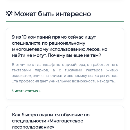
💡 Может быть интересно
9 из 10 компаний прямо сейчас ищут
специалиста по рациональному
многоцелевому использованию лесов, но
найти не могут. Почему вы еще не там?
В отличие от ландшафтного дизайнера, он работает не с
гектарами парков, а с тысячами гектаров живых
экосистем, влияя на климат и экономику целых регионов.
Эта профессия дает уникальную возможность находиться
на переднем крае глобальных изменений, управлять
Читать статью →
многомиллионными проектами и вносить реальный
вклад в сохранение планеты, получая за это высокое
финансовое вознаграждение.
Как быстро окупится обучение по
специальности «Многоцелевое
лесопользование»