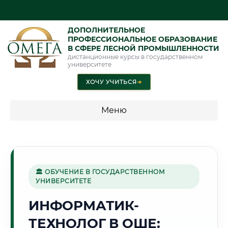
ДОПОЛНИТЕЛЬНОЕ
ПРОФЕССИОНАЛЬНОЕ ОБРАЗОВАНИЕ
В СФЕРЕ ЛЕСНОЙ ПРОМЫШЛЕННОСТИ
дистанционные курсы в государственном
университете
ХОЧУ УЧИТЬСЯ
➜
Меню
💰 ПРОГРАММЫ И СТОИМОСТЬ
Стоимость по программам обучения "Лесная
промышленность"
🏛 ОБУЧЕНИЕ В ГОСУДАРСТВЕННОМ
УНИВЕРСИТЕТЕ
ИНФОРМАТИК-
🌄
ТЕХНОЛОГ В ОШЕ:
Г. ОШ