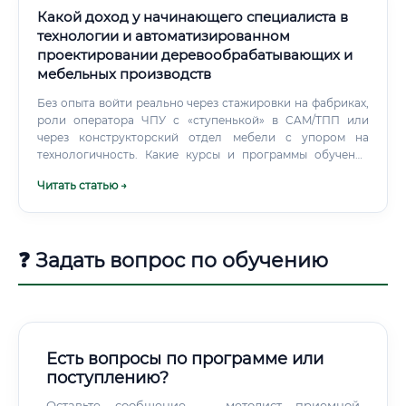
Какой доход у начинающего специалиста в
технологии и автоматизированном
проектировании деревообрабатывающих и
мебельных производств
Без опыта войти реально через стажировки на фабриках,
роли оператора ЧПУ с «ступенькой» в CAM/ТПП или
через конструкторский отдел мебели с упором на
технологичность. Какие курсы и программы обучения
выбирать в 2024–2026 годах Выбирайте практико-
Читать статью →
ориентированные программы с заданием на реальном
оборудовании и софтах лидеров: CAD/CAM для мебели и
дерева: woodWOP (HOMAG), bSolid/bNest (Biesse),
AlphaCAM, TopSolid’Wood, SolidWorks/Inventor, SketchUp
❓ Задать вопрос по обучению
для компоновки.
Есть вопросы по программе или
поступлению?
Оставьте сообщение — методист приемной