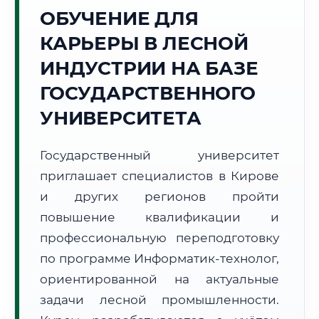
ОБУЧЕНИЕ ДЛЯ
Точное местное время:
05:49:07
КАРЬЕРЫ В ЛЕСНОЙ
ИНДУСТРИИ НА БАЗЕ
Пятница, 7 Августа
2026 г.
ГОСУДАРСТВЕННОГО
+18°C
Погода в г. Киров:
☁️
,
Пасмурно
УНИВЕРСИТЕТА
🌅 Восход:
03:44
🌇 Закат:
19:49
Световой день:
16 ч. 5 мин.
Государственный университет
приглашает специалистов в Кирове
📍 Региональная справка
г. Киров
и других регионов пройти
Субъект:
Кировская область
повышение квалификации и
Тел. код:
+7 (8332)
профессиональную переподготовку
Почтовые индексы:
610000–610999
по программе Информатик-технолог,
Часовой пояс:
МСК (UTC+3)
ориентированной на актуальные
Формат учебы:
Дистанционно
задачи лесной промышленности.
🗺️ Зона обслуживания: г. Киров