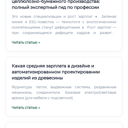
целлюлозно-бумажного производства:
полный экспертный гид по профессии
Это новые специализации и рост зарплат 🔹 Зелёная
химия и ESG-повестка — технологи с экологическими
компетенциями станут дефицитными 🔹 Рост зарплат —
при сохраняющемся дефиците кадров и развитии
отрасли рост заработных плат составит 30–50%
Читать статью →
относительно текущего уровня 🔹 Международные
возможности — российские специалисты будут
востребованы в странах Азии, Латинской Америки,
Африки, где развивается ЦБП График работы и условия
труда ✅ Условия работы технолога ЦБП зависят от типа
Какая средняя зарплата в дизайне и
предприятия и должности: ⚠️ Работа на производстве
автоматизированном проектировании
предполагает физическое присутствие — удалённый
изделий из древесины
формат здесь неприменим. Однако именно это
обстоятельство и защищает специалистов ЦБП от
Фурнитура: петли, выдвижные системы, раздвижные
замены автоматизацией и ИИ в обозримой перспективе.
механизмы, соединители. Базовые электро/световые
Дополнительные условия на крупных предприятиях: ✅
врезки (для мебели с подсветкой).
Корпоративное жильё или компенсация аренды ✅
Читать статью →
Добровольное медицинское страхование (ДМС) ✅
Корпоративный транспорт до предприятия ✅
Оплачиваемое обучение и повышение квалификации ✅
Дополнительные дни отпуска за вредность (до 7 дней) ✅