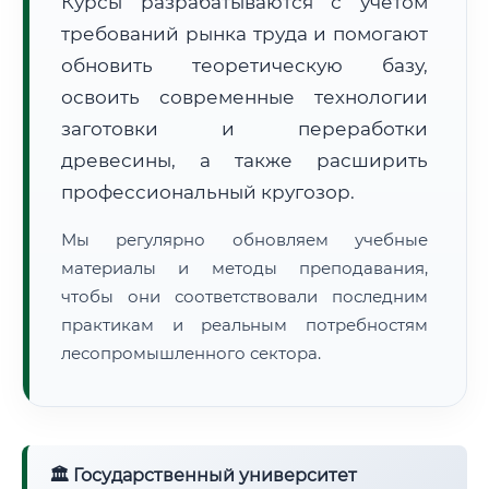
Курсы разрабатываются с учётом
требований рынка труда и помогают
обновить теоретическую базу,
освоить современные технологии
заготовки и переработки
древесины, а также расширить
🚚
Расчет логистики оригиналов:
• Маршрут транзита:
~2 041 км
профессиональный кругозор.
• Экспресс-доставка СДЭК / Почтой:
3–5 рабочих дней
Мы регулярно обновляем учебные
📜 Документы и аккредитация
ФИС ФРДО
материалы и методы преподавания,
чтобы они соответствовали последним
практикам и реальным потребностям
лесопромышленного сектора.
🔍
Нажмите на документ для увеличения и просмотра
🏛 Государственный университет