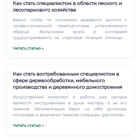
Пенсионные программы от работодателя ✅ Санаторно-
Как стать специалистом в области лесного и
курортное лечение за счёт предприятия Есть ли смысл
лесопаркового хозяйства
учиться ✅ Подведём итоговый анализ целесообразности
Важно, чтобы по окончании выдавался диплом о
входа в профессию по ключевым параметрам: Итоговая
профессиональной переподготовке установленного
оценочная таблица профессии Итоговое сравнение:
образца. Выпускники вузов и колледжей
стоит ли идти в ЦБП или выбрать другую отрасль
трудоустраиваются на стартовые позиции (помощник
Ключевые аргументы «ЗА» обучение профессии
специалиста, техник) без опыта работы.
инженера-технолога ЦБП ✅ Дефицит кадров — отрасль
Читать статью →
испытывает острую нехватку квалифицированных
технологов.
Как стать востребованным специалистом в
сфере деревообработки, мебельного
производства и деревянного домостроения
Искусственный интеллект и роботы уже сегодня
являются инструментами в руках мастера, а не его
заменой. Автоматизация берет на себя рутинные,
потоковые и физически тяжелые операции (распиловка,
фрезеровка по программе).
Читать статью →