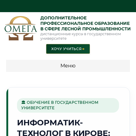
ДОПОЛНИТЕЛЬНОЕ
ПРОФЕССИОНАЛЬНОЕ ОБРАЗОВАНИЕ
В СФЕРЕ ЛЕСНОЙ ПРОМЫШЛЕННОСТИ
дистанционные курсы в государственном
университете
ХОЧУ УЧИТЬСЯ
➜
Меню
💰 ПРОГРАММЫ И СТОИМОСТЬ
Стоимость по программам обучения "Лесная
промышленность"
🏛 ОБУЧЕНИЕ В ГОСУДАРСТВЕННОМ
УНИВЕРСИТЕТЕ
ИНФОРМАТИК-
🌲
ТЕХНОЛОГ В КИРОВЕ:
Г. КИРОВ