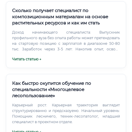
Сколько получает специалист по
композиционным материалам на основе
растительных ресурсов и как им стать
Доход начинающего специалиста: Выпускник
профильного вуза без опыта работы может претендовать
на стартовую позицию с зарплатой в диапазоне 50-80
тыс. Заработок через 3-5 лет: Накопив опыт, освоив
практические навыки и продемонстрировав результаты,
Читать статью →
специалист может вырасти до ведущего инженера или
руководителя небольшого проекта с доходом 140-220
тыс. Карьерный путь: с чего начать и куда двигаться
Карьерная траектория в этой сфере достаточно
прозрачна и предлагает возможности как для
Как быстро окупится обучение по
вертикального, так и для горизонтального роста.
специальности «Многоцелевое
лесопользование»
Карьерный рост: Карьерная траектория выглядит
структурированно и предсказуемо. Начальный уровень:
Помощник лесничего, техник-лесопатолог, младший
специалист в проектном отделе.
Читать статью →