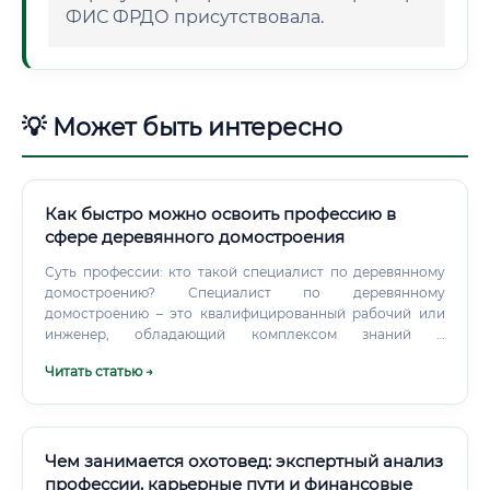
ФИС ФРДО присутствовала.
💡 Может быть интересно
Как быстро можно освоить профессию в
сфере деревянного домостроения
Суть профессии: кто такой специалист по деревянному
домостроению? Специалист по деревянному
домостроению – это квалифицированный рабочий или
инженер, обладающий комплексом знаний и
практических навыков для возведения жилых и нежилых
Читать статью →
зданий из древесины. Эта профессия находится на стыке
традиционного ремесла и современных строительных
технологий.
Чем занимается охотовед: экспертный анализ
профессии, карьерные пути и финансовые