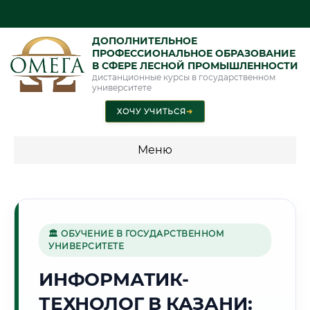
ДОПОЛНИТЕЛЬНОЕ
ПРОФЕССИОНАЛЬНОЕ ОБРАЗОВАНИЕ
В СФЕРЕ ЛЕСНОЙ ПРОМЫШЛЕННОСТИ
дистанционные курсы в государственном
университете
ХОЧУ УЧИТЬСЯ
➜
Меню
💰 ПРОГРАММЫ И СТОИМОСТЬ
Стоимость по программам обучения "Лесная
промышленность"
🏛 ОБУЧЕНИЕ В ГОСУДАРСТВЕННОМ
УНИВЕРСИТЕТЕ
ИНФОРМАТИК-
🕍
ТЕХНОЛОГ В КАЗАНИ:
Г. КАЗАНЬ