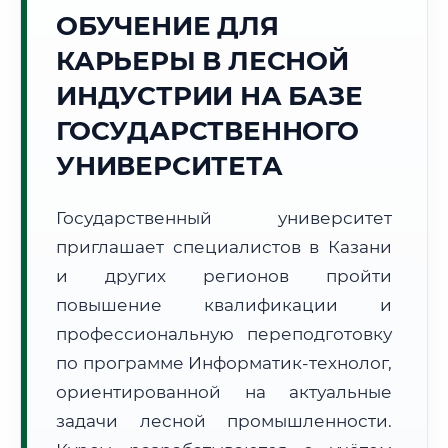
ОБУЧЕНИЕ ДЛЯ
Точное местное время:
05:35:02
КАРЬЕРЫ В ЛЕСНОЙ
ИНДУСТРИИ НА БАЗЕ
Пятница, 7 Августа
2026 г.
ГОСУДАРСТВЕННОГО
+19°C
Погода в г. Казань:
🌤️
,
Преимущественно ясно
УНИВЕРСИТЕТА
🌅 Восход:
03:59
🌇 Закат:
19:38
Световой день:
15 ч. 39 мин.
Государственный университет
приглашает специалистов в Казани
📍 Региональная справка
г. Казань
и других регионов пройти
Субъект:
Республика Татарстан
повышение квалификации и
Тел. код:
+7 (843)
профессиональную переподготовку
Почтовые индексы:
420000–420999
по программе Информатик-технолог,
Часовой пояс:
МСК (UTC+3)
ориентированной на актуальные
Формат учебы:
Дистанционно
задачи лесной промышленности.
🗺️ Зона обслуживания: г. Казань