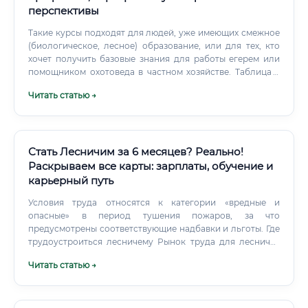
перспективы
Такие курсы подходят для людей, уже имеющих смежное
(биологическое, лесное) образование, или для тех, кто
хочет получить базовые знания для работы егерем или
помощником охотоведа в частном хозяйстве. Таблица 1:
Сравнение путей получения профессии Есть ли смысл
Читать статью →
учиться? Современное охотоведение — это наука,
требующая глубоких знаний.
Стать Лесничим за 6 месяцев? Реально!
Раскрываем все карты: зарплаты, обучение и
карьерный путь
Условия труда относятся к категории «вредные и
опасные» в период тушения пожаров, за что
предусмотрены соответствующие надбавки и льготы. Где
трудоустроиться лесничему Рынок труда для лесничих
охватывает как государственный, так и частный сектор.
Читать статью →