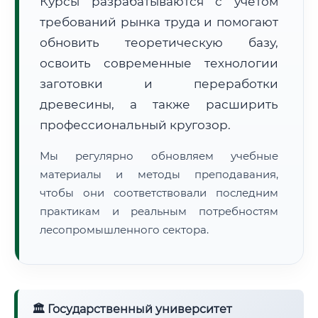
Курсы разрабатываются с учётом
требований рынка труда и помогают
обновить теоретическую базу,
освоить современные технологии
заготовки и переработки
древесины, а также расширить
🚚
Расчет логистики оригиналов:
• Маршрут транзита:
~2 115 км
профессиональный кругозор.
• Экспресс-доставка СДЭК / Почтой:
3–5 рабочих дней
Мы регулярно обновляем учебные
📜 Документы и аккредитация
ФИС ФРДО
материалы и методы преподавания,
чтобы они соответствовали последним
практикам и реальным потребностям
лесопромышленного сектора.
🔍
Нажмите на документ для увеличения и просмотра
🏛 Государственный университет