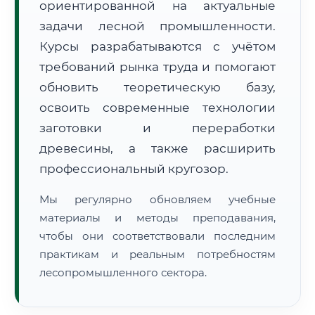
ориентированной на актуальные
задачи лесной промышленности.
Курсы разрабатываются с учётом
требований рынка труда и помогают
обновить теоретическую базу,
освоить современные технологии
🚚
Расчет логистики оригиналов:
• Маршрут транзита:
~2 404 км
заготовки и переработки
• Экспресс-доставка СДЭК / Почтой:
3–5 рабочих дней
древесины, а также расширить
📜 Документы и аккредитация
ФИС ФРДО
профессиональный кругозор.
Мы регулярно обновляем учебные
материалы и методы преподавания,
🔍
Нажмите на документ для увеличения и просмотра
чтобы они соответствовали последним
практикам и реальным потребностям
лесопромышленного сектора.