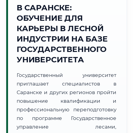
В САРАНСКЕ:
Точное местное время:
20:42:40
ОБУЧЕНИЕ ДЛЯ
КАРЬЕРЫ В ЛЕСНОЙ
Четверг, 6 Августа
2026 г.
ИНДУСТРИИ НА БАЗЕ
+25°C
Погода в г. Саранск:
⛅
,
Переменная облачность
ГОСУДАРСТВЕННОГО
🌅 Восход:
04:20
🌇 Закат:
19:49
УНИВЕРСИТЕТА
Световой день:
15 ч. 29 мин.
Государственный университет
📍 Региональная справка
г. Саранск
приглашает специалистов в
Субъект:
Республика Мордовия
Саранске и других регионов пройти
Тел. код:
+7 (8342)
повышение квалификации и
Почтовые индексы:
430000–430999
профессиональную переподготовку
Часовой пояс:
МСК (UTC+3)
Формат учебы:
Дистанционно
по программе Государственное
управление лесами,
🗺️ Зона обслуживания: г. Саранск