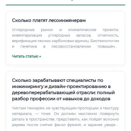
Сколько платят лесоинженерам
Углеродные рынки и климатические проекты:
инвентаризация углеродных запасов, отчетность,
верификация лесных карбоновых единиц. Биотехнологии
и генетика в лесовосстановлении: повышение
устойчивости и продуктивности насаждений.
Читать статью →
Экологическая комплаенс‑аналитика: проверка цепочек
поставок, требования к «зеленой» продукции.
Сколько зарабатывают специалисты по
инжинирингу и дизайн-проектированию в
деревоперерабатывающей отрасли: полный
разбор профессии от навыков до доходов
Чистым технарям, не чувствующим пропорции и текстуру
материала, — тоже. Он должен мысленно повернуть
деталь в пространстве, представить, как пойдет волокно
дерева после снятия фаски фрезой, и заранее увидеть
место возможного скола. 📌 Ключевые личные качества