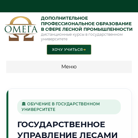
ДОПОЛНИТЕЛЬНОЕ
ПРОФЕССИОНАЛЬНОЕ ОБРАЗОВАНИЕ
В СФЕРЕ ЛЕСНОЙ ПРОМЫШЛЕННОСТИ
дистанционные курсы в государственном
университете
ХОЧУ УЧИТЬСЯ
➜
Меню
💰 ПРОГРАММЫ И СТОИМОСТЬ
Стоимость по программам обучения "Лесная
промышленность"
🏛 ОБУЧЕНИЕ В ГОСУДАРСТВЕННОМ
УНИВЕРСИТЕТЕ
ГОСУДАРСТВЕННОЕ
🌿
УПРАВЛЕНИЕ ЛЕСАМИ
Г. САРАНСК