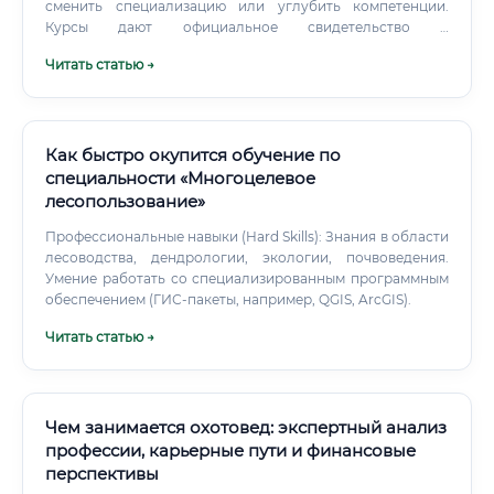
сменить специализацию или углубить компетенции.
Курсы дают официальное свидетельство о
переподготовке. Краткосрочные курсы повышения
Читать статью →
квалификации — от 72 до 500 часов.
Как быстро окупится обучение по
специальности «Многоцелевое
лесопользование»
Профессиональные навыки (Hard Skills): Знания в области
лесоводства, дендрологии, экологии, почвоведения.
Умение работать со специализированным программным
обеспечением (ГИС-пакеты, например, QGIS, ArcGIS).
Читать статью →
Чем занимается охотовед: экспертный анализ
профессии, карьерные пути и финансовые
перспективы