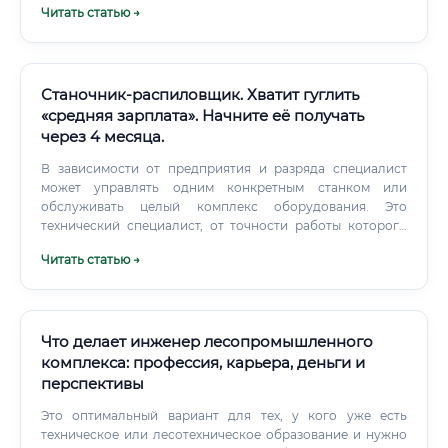
Читать статью →
успешного инженера: 💡 Пространственное мышление:
способность читать 2D-чертежи как 3D-объекты в голове.
Станочник-распиловщик. Хватит гуглить
«средняя зарплата». Начните её получать
через 4 месяца.
В зависимости от предприятия и разряда специалист
может управлять одним конкретным станком или
обслуживать целый комплекс оборудования. Это
технический специалист, от точности работы которого
зависит качество конечного продукта — будь то
Читать статью →
мебельный щит, строительный брус или деталь
интерьера.
Что делает инженер лесопромышленного
комплекса: профессия, карьера, деньги и
перспективы
Это оптимальный вариант для тех, у кого уже есть
техническое или лесотехническое образование и нужно