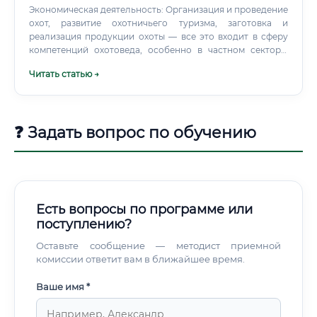
Экономическая деятельность: Организация и проведение
охот, развитие охотничьего туризма, заготовка и
реализация продукции охоты — все это входит в сферу
компетенций охотоведа, особенно в частном секторе.
Таким образом, охотовед — это многопрофильный
Читать статью →
специалист, ответственный за поддержание
экологического баланса и экономически эффективное
управление вверенными ему охотничьими угодьями.
Ключевые обязанности и функционал специалиста Круг
❓ Задать вопрос по обучению
обязанностей охотоведа чрезвычайно широк и
варьируется в зависимости от места работы
(государственная служба, частное охотхозяйство,
научный институт).
Есть вопросы по программе или
поступлению?
Оставьте сообщение — методист приемной
комиссии ответит вам в ближайшее время.
Ваше имя *