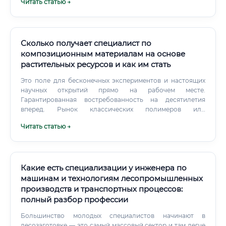
Читать статью →
материалы, учится у опытных коллег.
Сколько получает специалист по
композиционным материалам на основе
растительных ресурсов и как им стать
Это поле для бесконечных экспериментов и настоящих
научных открытий прямо на рабочем месте.
Гарантированная востребованность на десятилетия
вперед. Рынок классических полимеров или
механического оборудования стабилен, но не
Читать статью →
показывает взрывного роста.
Какие есть специализации у инженера по
машинам и технологиям лесопромышленных
производств и транспортных процессов:
полный разбор профессии
Большинство молодых специалистов начинают в
лесозаготовке — это самый массовый сектор и там легче