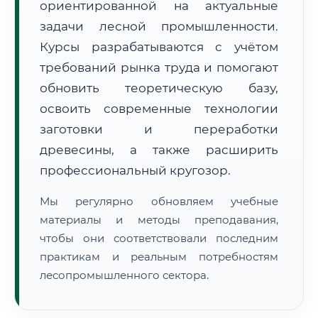
ориентированной на актуальные
задачи лесной промышленности.
Курсы разрабатываются с учётом
требований рынка труда и помогают
обновить теоретическую базу,
освоить современные технологии
🚚
Расчет логистики оригиналов:
• Маршрут транзита:
~1 434 км
заготовки и переработки
• Экспресс-доставка СДЭК / Почтой:
2–3 рабочих дня
древесины, а также расширить
📜 Документы и аккредитация
ФИС ФРДО
профессиональный кругозор.
Мы регулярно обновляем учебные
материалы и методы преподавания,
🔍
Нажмите на документ для увеличения и просмотра
чтобы они соответствовали последним
практикам и реальным потребностям
лесопромышленного сектора.