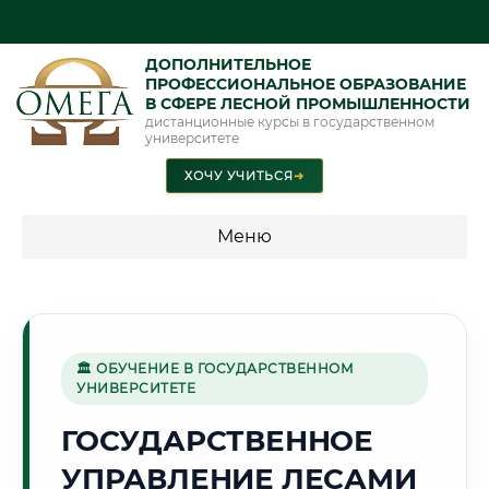
ДОПОЛНИТЕЛЬНОЕ
ПРОФЕССИОНАЛЬНОЕ ОБРАЗОВАНИЕ
В СФЕРЕ ЛЕСНОЙ ПРОМЫШЛЕННОСТИ
дистанционные курсы в государственном
университете
ХОЧУ УЧИТЬСЯ
➜
Меню
💰 ПРОГРАММЫ И СТОИМОСТЬ
Стоимость по программам обучения "Лесная
промышленность"
🏛 ОБУЧЕНИЕ В ГОСУДАРСТВЕННОМ
УНИВЕРСИТЕТЕ
ГОСУДАРСТВЕННОЕ
🌊
УПРАВЛЕНИЕ ЛЕСАМИ
Г. ИРКУТСК