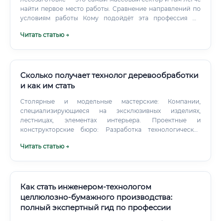
найти первое место работы. Сравнение направлений по
условиям работы Кому подойдёт эта профессия Не
каждому.
Читать статью →
Сколько получает технолог деревообработки
и как им стать
Столярные и модельные мастерские: Компании,
специализирующиеся на эксклюзивных изделиях,
лестницах, элементах интерьера. Проектные и
конструкторские бюро: Разработка технологических
линий и целых заводов "под ключ". Компании-
Читать статью →
поставщики оборудования и материалов: В качестве
технических консультантов, специалистов по внедрению
и наладке оборудования.
Как стать инженером-технологом
целлюлозно-бумажного производства:
полный экспертный гид по профессии