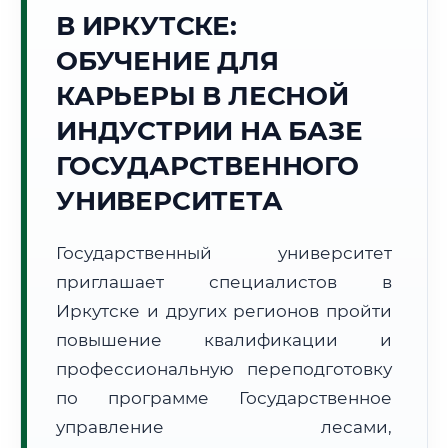
В ИРКУТСКЕ:
Точное местное время:
12:02:45
ОБУЧЕНИЕ ДЛЯ
КАРЬЕРЫ В ЛЕСНОЙ
Четверг, 6 Августа
2026 г.
ИНДУСТРИИ НА БАЗЕ
+19°C
Погода в г. Иркутск:
☀️
,
Ясно
ГОСУДАРСТВЕННОГО
🌅 Восход:
05:31
🌇 Закат:
20:46
УНИВЕРСИТЕТА
Световой день:
15 ч. 15 мин.
Государственный университет
📍 Региональная справка
г. Иркутск
приглашает специалистов в
Субъект:
Иркутская область
Иркутске и других регионов пройти
Тел. код:
+7 (3952)
повышение квалификации и
Почтовые индексы:
664000–664999
профессиональную переподготовку
Часовой пояс:
МСК+5 (UTC+8)
Формат учебы:
Дистанционно
по программе Государственное
управление лесами,
🗺️ Зона обслуживания: г. Иркутск