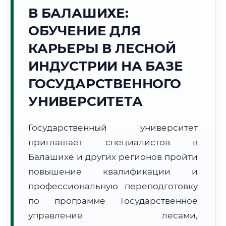
В БАЛАШИХЕ:
Точное местное время:
11:08:21
ОБУЧЕНИЕ ДЛЯ
КАРЬЕРЫ В ЛЕСНОЙ
Четверг, 6 Августа
2026 г.
ИНДУСТРИИ НА БАЗЕ
+26°C
Погода в г. Балашиха:
⛅
,
Переменная облачность
ГОСУДАРСТВЕННОГО
🌅 Восход:
04:42
🌇 Закат:
20:25
УНИВЕРСИТЕТА
Световой день:
15 ч. 43 мин.
Государственный университет
📍 Региональная справка
г. Балашиха
приглашает специалистов в
Субъект:
Московская область
Балашихе и других регионов пройти
Тел. код:
+7 (495/498)
повышение квалификации и
Почтовые индексы:
143900–143999
профессиональную переподготовку
Часовой пояс:
МСК (UTC+3)
Формат учебы:
Дистанционно
по программе Государственное
управление лесами,
🗺️ Зона обслуживания: г. Балашиха