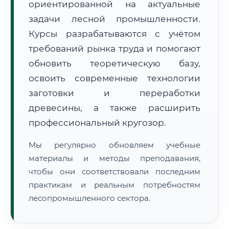
ориентированной на актуальные
задачи лесной промышленности.
Курсы разрабатываются с учётом
требований рынка труда и помогают
обновить теоретическую базу,
освоить современные технологии
🚚
Расчет логистики оригиналов:
• Маршрут транзита:
~2 790 км
заготовки и переработки
• Экспресс-доставка СДЭК / Почтой:
4–6 рабочих дней
древесины, а также расширить
📜 Документы и аккредитация
ФИС ФРДО
профессиональный кругозор.
Мы регулярно обновляем учебные
материалы и методы преподавания,
🔍
Нажмите на документ для увеличения и просмотра
чтобы они соответствовали последним
практикам и реальным потребностям
лесопромышленного сектора.