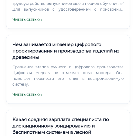
качества: сортировка по ГОСТ/ТУ, влажность, дефекты,
трудоустройство выпускников ещё в период обучения. ✅
входной и выходной контроль; охрана труда и
Для выпускников с удостоверением о присвоении
промышленная безопасность: инструктажи, СИЗ,
разряда и любой практикой вероятность быстрого
Читать статью →
допуски, расследование инцидентов; экологические и
трудоустройства (в течение 1–4 недель) — очень высокая.
правовые аспекты: исполнение лесных деклараций,
отчётность в ЛесЕГАИС, соответствие FSC/PEFC (при
наличии); логистика и учёт: учёт балансов, отгрузки,
оптимизация складов и цепей поставок; техническое
Чем занимается инженер цифрового
обслуживание: регламенты ТО, взаимодействие с
проектирования и производства изделий из
сервисом (Ponsse, John Deere, Komatsu Forest и пр.);
древесины
цифровизация: внедрение MES/SCADA, телеметрии,
систем планирования, аналитики выработки и брака. Где
Сравнение этапов ручного и цифрового производства
можно трудоустроиться: предприятия и форматы
Цифровая модель не отменяет опыт мастера. Она
занятости Лесозаготовительные компании (арендаторы
помогает перенести этот опыт в воспроизводимую
лесфонда, подрядчики).
систему.
Читать статью →
Какая средняя зарплата специалиста по
дистанционному зондированию и
беспилотным системам в лесной