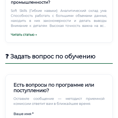
промышленности?
Soft Skills (Гибкие навыки): Аналитический склад ума:
Способность работать с большими объемами данных,
находить в них закономерности и делать выводы.
Внимание к деталям: Высокая точность важна на всех
этапах — от планирования полета до финального отчета.
Читать статью →
Ошибка в несколько сантиметров может быть критичной.
❓ Задать вопрос по обучению
Есть вопросы по программе или
поступлению?
Оставьте сообщение — методист приемной
комиссии ответит вам в ближайшее время.
Ваше имя *