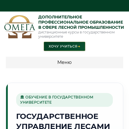
ДОПОЛНИТЕЛЬНОЕ
ПРОФЕССИОНАЛЬНОЕ ОБРАЗОВАНИЕ
В СФЕРЕ ЛЕСНОЙ ПРОМЫШЛЕННОСТИ
дистанционные курсы в государственном
университете
ХОЧУ УЧИТЬСЯ
➜
Меню
💰 ПРОГРАММЫ И СТОИМОСТЬ
Стоимость по программам обучения "Лесная
промышленность"
🏛 ОБУЧЕНИЕ В ГОСУДАРСТВЕННОМ
УНИВЕРСИТЕТЕ
ГОСУДАРСТВЕННОЕ
🏢
УПРАВЛЕНИЕ ЛЕСАМИ
Г. БАЛАШИХА