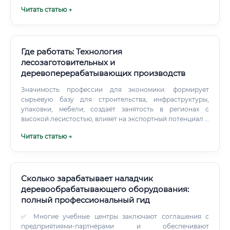
Читать статью →
Где работать: Технология
лесозаготовительных и
деревоперерабатывающих производств
Значимость профессии для экономики: формирует
сырьевую базу для строительства, инфраструктуры,
упаковки, мебели; создаёт занятость в регионах с
высокой лесистостью; влияет на экспортный потенциал и
импортозамещение; поддерживает «зелёную» повестку
Читать статью →
через устойчивое лесопользование и углеродные
проекты. Основные обязанности специалистов и зона
ответственности В зависимости от должности (мастер
лесозаготовки, технолог деревообработки, инженер по
качеству, начальник лесопункта и др.) функционал
Сколько зарабатывает наладчик
включает: производственно-технологическое
деревообрабатывающего оборудования:
планирование: карты рубок, раскрой, нормы выработки,
полный профессиональный гид
выбор оборудования; операционное управление:
организация вальки и трелёвки, работа харвестеров и
✅ Многие учебные центры заключают соглашения с
форвардеров, линия распила и сушки; контроль
предприятиями-партнёрами и обеспечивают