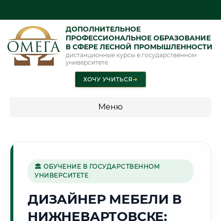
ДОПОЛНИТЕЛЬНОЕ
ПРОФЕССИОНАЛЬНОЕ ОБРАЗОВАНИЕ
В СФЕРЕ ЛЕСНОЙ ПРОМЫШЛЕННОСТИ
дистанционные курсы в государственном
университете
ХОЧУ УЧИТЬСЯ
➜
Меню
💰 ПРОГРАММЫ И СТОИМОСТЬ
Стоимость по программам обучения "Лесная
промышленность"
🏛 ОБУЧЕНИЕ В ГОСУДАРСТВЕННОМ
УНИВЕРСИТЕТЕ
ДИЗАЙНЕР МЕБЕЛИ В
🛢️
НИЖНЕВАРТОВСКЕ:
Г. НИЖНЕВАРТОВСК