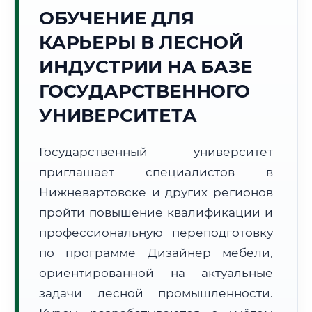
ОБУЧЕНИЕ ДЛЯ
Точное местное время:
17:28:27
КАРЬЕРЫ В ЛЕСНОЙ
ИНДУСТРИИ НА БАЗЕ
Суббота, 8 Августа
2026 г.
ГОСУДАРСТВЕННОГО
+19°C
Погода в г. Нижневартовск:
☁️
,
Пасмурно
УНИВЕРСИТЕТА
🌅 Восход:
03:45
🌇 Закат:
20:13
Световой день:
16 ч. 28 мин.
Государственный университет
приглашает специалистов в
📍 Региональная справка
г. Нижневартовск
Нижневартовске и других регионов
Субъект:
ХМАО - Югра
пройти повышение квалификации и
Тел. код:
+7 (3466)
профессиональную переподготовку
Почтовые индексы:
628600–628699
по программе Дизайнер мебели,
Часовой пояс:
МСК+2 (UTC+5)
ориентированной на актуальные
Формат учебы:
Дистанционно
задачи лесной промышленности.
🗺️ Зона обслуживания: г. Нижневартовск