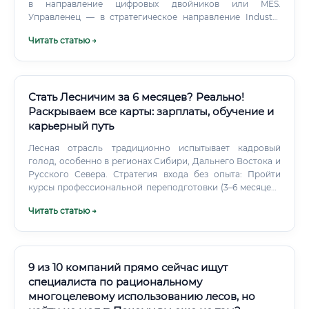
в направление цифровых двойников или MES.
Управленец — в стратегическое направление Industry
4.0.
Читать статью →
Стать Лесничим за 6 месяцев? Реально!
Раскрываем все карты: зарплаты, обучение и
карьерный путь
Лесная отрасль традиционно испытывает кадровый
голод, особенно в регионах Сибири, Дальнего Востока и
Русского Севера. Стратегия входа без опыта: Пройти
курсы профессиональной переподготовки (3–6 месяцев);
Получить медицинскую справку и водительское
Читать статью →
удостоверение категории B; Направить резюме в
региональные ГКУ «Лесничество» напрямую — минуя
агрегаторы; Рассмотреть вакансии в малонаселённых
районах, где конкуренция минимальна; Начать с
должности лесника (техническая, не требует высшего
9 из 10 компаний прямо сейчас ищут
образования), накапливая практический опыт;
специалиста по рациональному
Параллельно обучаться заочно в профильном вузе для
многоцелевому использованию лесов, но
последующего карьерного роста. Практика показывает: