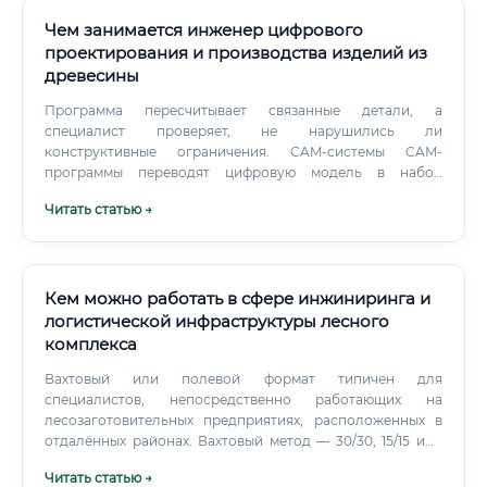
Чем занимается инженер цифрового
проектирования и производства изделий из
древесины
Программа пересчитывает связанные детали, а
специалист проверяет, не нарушились ли
конструктивные ограничения. CAM-системы CAM-
программы переводят цифровую модель в набор
операций для оборудования.
Читать статью →
Кем можно работать в сфере инжиниринга и
логистической инфраструктуры лесного
комплекса
Вахтовый или полевой формат типичен для
специалистов, непосредственно работающих на
лесозаготовительных предприятиях, расположенных в
отдалённых районах. Вахтовый метод — 30/30, 15/15 или
иные схемы — применяется в Сибири, на Дальнем
Читать статью →
Востоке, в Архангельской и Иркутской областях. Полевая