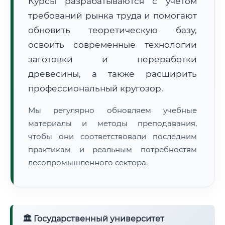
Курсы разрабатываются с учётом
требований рынка труда и помогают
обновить теоретическую базу,
освоить современные технологии
заготовки и переработки
древесины, а также расширить
🚚
Расчет логистики оригиналов:
• Маршрут транзита:
~755 км
профессиональный кругозор.
• Экспресс-доставка СДЭК / Почтой:
1–2 рабочих дня
Мы регулярно обновляем учебные
📜 Документы и аккредитация
ФИС ФРДО
материалы и методы преподавания,
чтобы они соответствовали последним
практикам и реальным потребностям
лесопромышленного сектора.
🔍
Нажмите на документ для увеличения и просмотра
🏛 Государственный университет