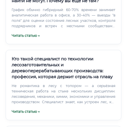
найти не могут. Почему вы еще не там?
большинство работодателей в отрасли ценят мотивацию
и готовность к полевой работе выше, чем формальный
График обычно гибридный: 60-70% времени занимает
стаж.
аналитическая работа в офисе, а 30-40% — выезды "в
поля" для оценки состояния лесных участков, контроля
подрядчиков и встреч с местными сообществами.
Смежные специальности: почему управление лесами —
Читать статью →
лучший выбор? На рынке труда есть несколько
профессий, которые кажутся похожими, но существенно
уступают в комплексности, уровне дохода и
стратегическом влиянии.
Кто такой специалист по технологии
лесозаготовительных и
деревоперерабатывающих производств:
профессия, которая держит отрасль на плаву
Не романтика в лесу с топором — а серьёзная
техническая работа на стыке нескольких дисциплин:
лесоведения, механики, химии, экономики и управления
производством. Специалист знает, как устроен лес, как
правильно его рубить, как транспортировать хлысты, как
Читать статью →
переработать кругляк в готовый продукт с
минимальными потерями и максимальной прибылью.