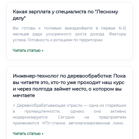
Какая зарплата у специалиста по "Лесному
делу"
Вы готовы к полевым выездам/вахте в первые 6–12
месяцев ради ускоренного роста дохода. Факторы
успеха: Готовность к ротациям по территории.
Читать статью →
Инженер-технолог по деревообработке: Пока
вы читаете это, кто-то уже проходит наш курс
и через полгода займет место, о котором вы
мечтаете
⚡ Деревообрабатывающая отрасль — одна из старейших
в промышленности, однако она активно
модернизируется. Сегодня на предприятиях
применяются ЧПУ-станки, автоматизированные линии,
лазерная резка, цифровые системы управления
Читать статью →
производством. Именно технолог является связующим