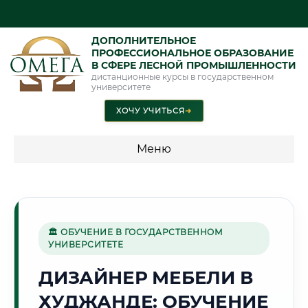
ДОПОЛНИТЕЛЬНОЕ
ПРОФЕССИОНАЛЬНОЕ ОБРАЗОВАНИЕ
В СФЕРЕ ЛЕСНОЙ ПРОМЫШЛЕННОСТИ
дистанционные курсы в государственном
университете
ХОЧУ УЧИТЬСЯ
➜
Меню
💰 ПРОГРАММЫ И СТОИМОСТЬ
Стоимость по программам обучения "Лесная
промышленность"
🏛 ОБУЧЕНИЕ В ГОСУДАРСТВЕННОМ
УНИВЕРСИТЕТЕ
ДИЗАЙНЕР МЕБЕЛИ В
🌸
ХУДЖАНДЕ: ОБУЧЕНИЕ
Г. ХУДЖАНД