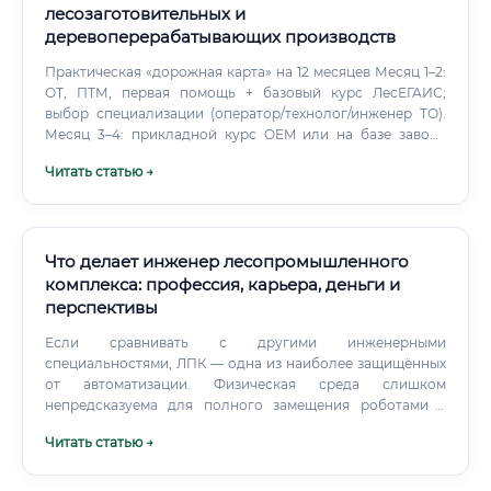
лесозаготовительных и
деревоперерабатывающих производств
Практическая «дорожная карта» на 12 месяцев Месяц 1–2:
ОТ, ПТМ, первая помощь + базовый курс ЛесЕГАИС;
выбор специализации (оператор/технолог/инженер ТО).
Месяц 3–4: прикладной курс OEM или на базе завода
(симулятор + стажировка), стажёрская позиция на линии/
Читать статью →
делянке. Месяц 5–6: закрепление смены/наставника;
первый самостоятельный KPI (выработка/брак/простой).
Что делает инженер лесопромышленного
комплекса: профессия, карьера, деньги и
перспективы
Если сравнивать с другими инженерными
специальностями, ЛПК — одна из наиболее защищённых
от автоматизации. Физическая среда слишком
непредсказуема для полного замещения роботами в
ближайшие 10–15 лет. Навыки, которые реально нужны
Читать статью →
Забудьте о сухих перечнях из должностных инструкций.