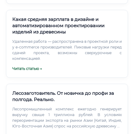
звеном между конструкторским замыслом и его
воплощением на производстве.
Какая средняя зарплата в дизайне и
автоматизированном проектировании
изделий из древесины
Удаленная работа — распространена в проектной роли и
у e‑commerce производителей. Пиковые нагрузки перед
сдачей проекта, возможны сверхурочные с
компенсацией.
Читать статью →
Лесозаготовитель. От новичка до профи за
полгода. Реально.
Лесопромышленный комплекс ежегодно генерирует
выручку свыше 1 триллиона рублей. В условиях
переориентации экспорта на рынки Азии (Китай, Индия,
Юго-Восточная Азия) спрос на российскую древесину не
падает, а растёт. Факторы, поддерживающие спрос на