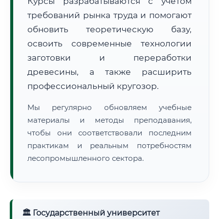
Курсы разрабатываются с учётом
требований рынка труда и помогают
обновить теоретическую базу,
освоить современные технологии
заготовки и переработки
древесины, а также расширить
🚚
Расчет логистики оригиналов:
• Маршрут транзита:
~1 913 км
профессиональный кругозор.
• Экспресс-доставка СДЭК / Почтой:
3–5 рабочих дней
Мы регулярно обновляем учебные
📜 Документы и аккредитация
ФИС ФРДО
материалы и методы преподавания,
чтобы они соответствовали последним
практикам и реальным потребностям
лесопромышленного сектора.
🔍
Нажмите на документ для увеличения и просмотра
🏛 Государственный университет