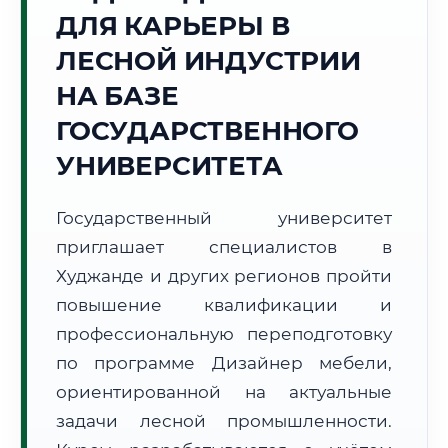
ДЛЯ КАРЬЕРЫ В
Точное местное время:
14:10:32
ЛЕСНОЙ ИНДУСТРИИ
НА БАЗЕ
Воскресенье, 9 Августа
2026 г.
ГОСУДАРСТВЕННОГО
+35°C
Погода в г. Худжанд:
🌤️
,
Преимущественно ясно
УНИВЕРСИТЕТА
🌅 Восход:
05:26
🌇 Закат:
19:27
Световой день:
14 ч. 1 мин.
Государственный университет
приглашает специалистов в
📍 Региональная справка
г. Худжанд
Худжанде и других регионов пройти
Субъект:
Республика Таджикистан
повышение квалификации и
Тел. код:
+992 (3422)
профессиональную переподготовку
Почтовые индексы:
735700–735715
по программе Дизайнер мебели,
Часовой пояс:
UTC+5
ориентированной на актуальные
Формат учебы:
Дистанционно
задачи лесной промышленности.
🗺️ Зона обслуживания: г. Худжанд