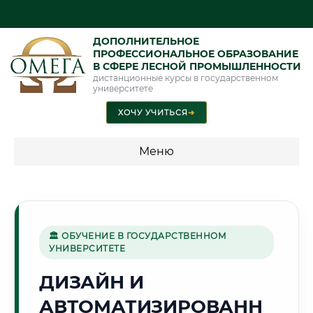
ДОПОЛНИТЕЛЬНОЕ
ПРОФЕССИОНАЛЬНОЕ ОБРАЗОВАНИЕ
В СФЕРЕ ЛЕСНОЙ ПРОМЫШЛЕННОСТИ
дистанционные курсы в государственном
университете
ХОЧУ УЧИТЬСЯ
➜
Меню
💰 ПРОГРАММЫ И СТОИМОСТЬ
Стоимость по программам обучения "Лесная
промышленность"
🏛 ОБУЧЕНИЕ В ГОСУДАРСТВЕННОМ
УНИВЕРСИТЕТЕ
ДИЗАЙН И
🏯
АВТОМАТИЗИРОВАНН
Г. ТВЕРЬ