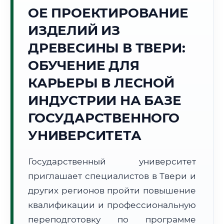
ОЕ ПРОЕКТИРОВАНИЕ
Точное местное время:
04:23:27
ИЗДЕЛИЙ ИЗ
ДРЕВЕСИНЫ В ТВЕРИ:
Суббота, 8 Августа
2026 г.
ОБУЧЕНИЕ ДЛЯ
+18°C
Погода в г. Тверь:
☁️
,
Пасмурно
КАРЬЕРЫ В ЛЕСНОЙ
🌅 Восход:
04:50
🌇 Закат:
20:34
ИНДУСТРИИ НА БАЗЕ
Световой день:
15 ч. 44 мин.
ГОСУДАРСТВЕННОГО
📍 Региональная справка
г. Тверь
УНИВЕРСИТЕТА
Субъект:
Тверская область
Тел. код:
+7 (4822)
Государственный университет
Почтовые индексы:
170000–170999
приглашает специалистов в Твери и
Часовой пояс:
МСК (UTC+3)
других регионов пройти повышение
Формат учебы:
Дистанционно
квалификации и профессиональную
переподготовку по программе
🗺️ Зона обслуживания: г. Тверь