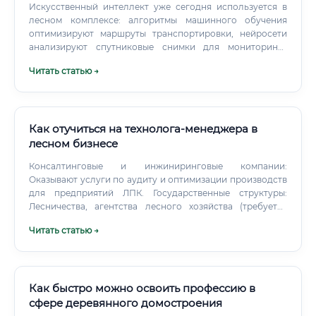
Искусственный интеллект уже сегодня используется в
лесном комплексе: алгоритмы машинного обучения
оптимизируют маршруты транспортировки, нейросети
анализируют спутниковые снимки для мониторинга
лесного фонда, роботизированные системы управляют
Читать статью →
складскими операциями. Однако ИИ не способен
заменить следующие функции специалиста: Принятие
стратегических решений в нестандартных ситуациях;
Переговоры с поставщиками, подрядчиками,
государственными органами; Физическое присутствие на
Как отучиться на технолога-менеджера в
объектах, оценку ситуации «на месте»; Творческое
лесном бизнесе
проектирование инфраструктурных решений;
Консалтинговые и инжиниринговые компании:
Управление командами и межличностные коммуникации.
Оказывают услуги по аудиту и оптимизации производств
Наоборот, специалисты, умеющие работать с ИИ-
для предприятий ЛПК. Государственные структуры:
инструментами, окажутся в выигрышном положении: они
Лесничества, агентства лесного хозяйства (требуется
смогут обрабатывать в разы больший объём данных,
профильное образование "Лесное дело").
принимать более обоснованные решения и в целом быть
Читать статью →
значительно эффективнее своих конкурентов.
Как быстро можно освоить профессию в
сфере деревянного домостроения