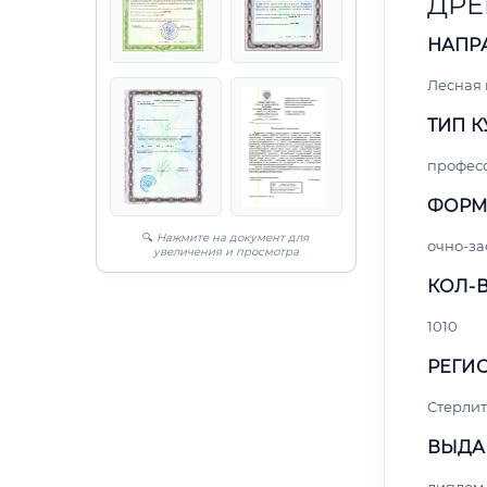
ДРЕ
НАПР
Лесная
ТИП К
профес
ФОРМ
🔍
Нажмите на документ для
очно-за
увеличения и просмотра
КОЛ-В
1010
РЕГИО
Стерли
ВЫДА