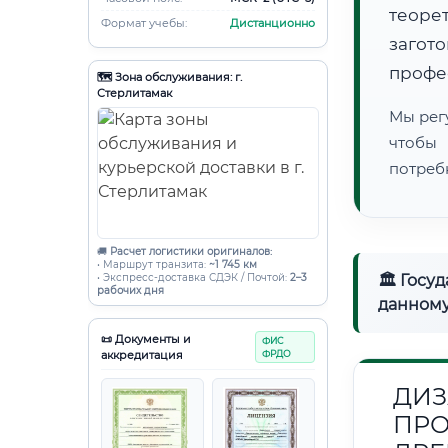
теоре
Формат учебы:
Дистанционно
загот
профе
🗺️ Зона обслуживания: г.
Стерлитамак
Мы рег
чтобы
потреб
🚚
Расчет логистики оригиналов:
• Маршрут транзита:
~1 745 км
• Экспресс-доставка СДЭК / Почтой:
2–3
🏛 Госу
рабочих дня
данному
📜 Документы и
ФИС
аккредитация
ФРДО
ДИЗ
ПРО