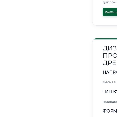
диплом 
Узнать ц
ДИЗ
ПРО
ДРЕ
НАПР
Лесная
ТИП К
повыше
ФОРМ