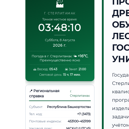
ПР
🏭
ДР
Г. СТЕРЛИТАМАК
Точное местное время:
ОБ
03:48:11
ЛЕ
Суббота, 8 Августа
ГО
2026 г.
+16°C
УН
Погода в г. Стерлитамак:
🌤️
,
Преимущественно ясно
🌅 Восход:
05:43
🌇 Закат:
21:00
Госуд
Световой день:
15 ч. 17 мин.
Стер
📍 Региональная
квали
г.
справка
Стерлитамак
прогр
Субъект:
Республика Башкортостан
издел
Тел. код:
+7 (3473)
задач
Почтовые индексы:
453100–453199
учёто
Часовой пояс:
МСК+2 (UTC+5)