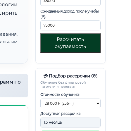
ологии
Ожидаемый доход после учебы
ширить
(₽):
авания,
Рассчитать
альным
окупаемость
💳 Подбор рассрочки 0%
грамм по
Обучение без финансовой
нагрузки и переплат
Стоимость обучения:
Доступная рассрочка: