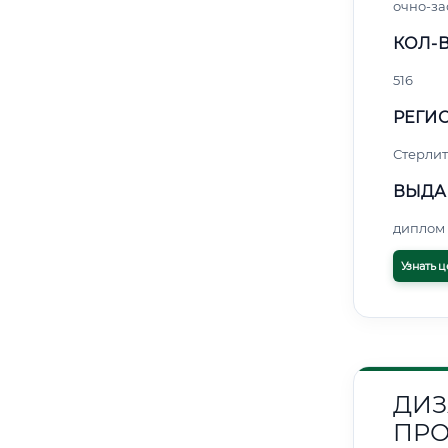
очно-за
КОЛ-В
516
РЕГИО
Стерли
ВЫДА
диплом 
Узнать ц
ДИЗ
ПРО