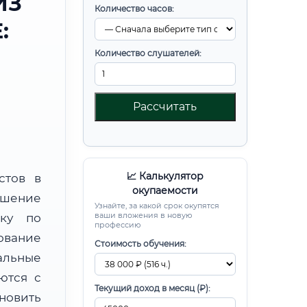
ИЗ
Количество часов:
:
Количество слушателей:
Рассчитать
📈 Калькулятор
стов в
окупаемости
шение
Узнайте, за какой срок окупятся
ваши вложения в новую
вку по
профессию
ование
Стоимость обучения:
альные
ются с
Текущий доход в месяц (₽):
новить