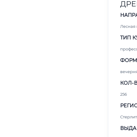
ДРЕ
НАПР
Лесная
ТИП К
профес
ФОРМ
вечерн
КОЛ-В
256
РЕГИО
Стерли
ВЫДА