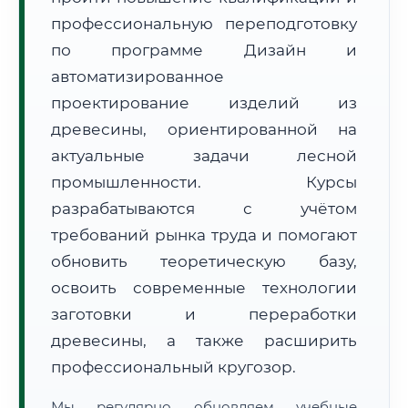
профессиональную переподготовку
по программе Дизайн и
автоматизированное
проектирование изделий из
древесины, ориентированной на
🚚
Расчет логистики оригиналов:
актуальные задачи лесной
• Маршрут транзита:
~3 077 км
• Экспресс-доставка СДЭК / Почтой:
4–6 рабочих дней
промышленности. Курсы
разрабатываются с учётом
📜 Документы и аккредитация
ФИС ФРДО
требований рынка труда и помогают
обновить теоретическую базу,
освоить современные технологии
🔍
Нажмите на документ для увеличения и просмотра
заготовки и переработки
древесины, а также расширить
профессиональный кругозор.
Мы регулярно обновляем учебные