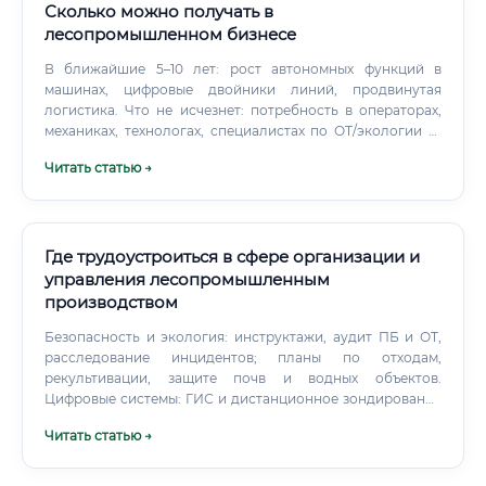
Сколько можно получать в
лесопромышленном бизнесе
В ближайшие 5–10 лет: рост автономных функций в
машинах, цифровые двойники линий, продвинутая
логистика. Что не исчезнет: потребность в операторах,
механиках, технологах, специалистах по ОТ/экологии —
требуется физическое присутствие, ответственность,
Читать статью →
контроль опасных операций. Что изменится: снизится
доля ручных сортировщиков и учетчиков; вырастет спрос
на операторов-аналитиков, GIS-специалистов,
инженеров по автоматизации и мехатронике.
Где трудоустроиться в сфере организации и
управления лесопромышленным
производством
Безопасность и экология: инструктажи, аудит ПБ и ОТ,
расследование инцидентов; планы по отходам,
рекультивации, защите почв и водных объектов.
Цифровые системы: ГИС и дистанционное зондирование
(QGIS, спутниковые снимки, LiDAR); ERP/MES/1С/SAP,
Читать статью →
телематика, мобильные чек-листы, Power BI.