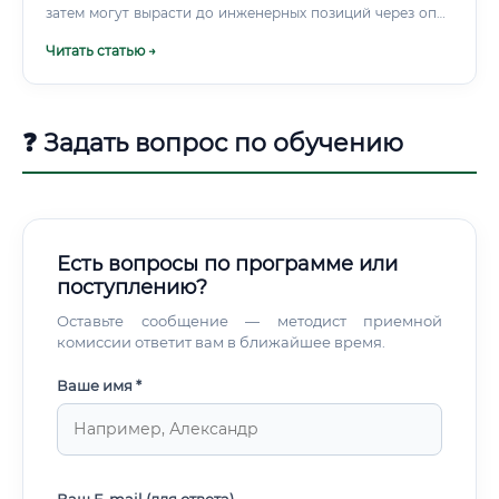
затем могут вырасти до инженерных позиций через опыт
и дополнительное обучение. Что касается
Читать статью →
профессионального развития уже в процессе работы —
здесь важно не останавливаться.
❓ Задать вопрос по обучению
Есть вопросы по программе или
поступлению?
Оставьте сообщение — методист приемной
комиссии ответит вам в ближайшее время.
Ваше имя *