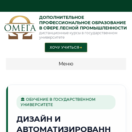
ДОПОЛНИТЕЛЬНОЕ
ПРОФЕССИОНАЛЬНОЕ ОБРАЗОВАНИЕ
В СФЕРЕ ЛЕСНОЙ ПРОМЫШЛЕННОСТИ
дистанционные курсы в государственном
университете
ХОЧУ УЧИТЬСЯ
➜
Меню
💰 ПРОГРАММЫ И СТОИМОСТЬ
Стоимость по программам обучения "Лесная
промышленность"
🏛 ОБУЧЕНИЕ В ГОСУДАРСТВЕННОМ
УНИВЕРСИТЕТЕ
ДИЗАЙН И
🌸
АВТОМАТИЗИРОВАНН
Г. СТАВРОПОЛЬ