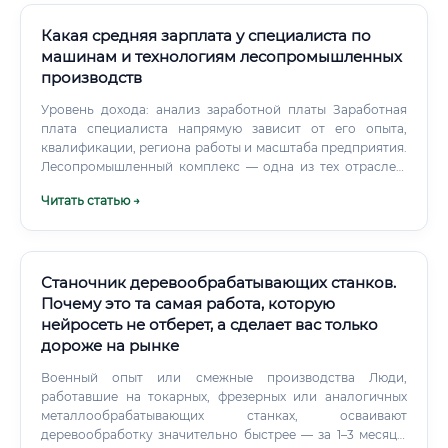
Какая средняя зарплата у специалиста по
машинам и технологиям лесопромышленных
производств
Уровень дохода: анализ заработной платы Заработная
плата специалиста напрямую зависит от его опыта,
квалификации, региона работы и масштаба предприятия.
Лесопромышленный комплекс — одна из тех отраслей,
где высоко ценятся практические навыки и готовность
Читать статью →
работать в сложных условиях, что соответствующим
образом вознаграждается.
Станочник деревообрабатывающих станков.
Почему это та самая работа, которую
нейросеть не отберет, а сделает вас только
дороже на рынке
Военный опыт или смежные производства Люди,
работавшие на токарных, фрезерных или аналогичных
металлообрабатывающих станках, осваивают
деревообработку значительно быстрее — за 1–3 месяца.