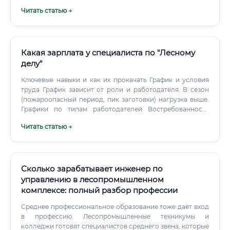
Какие курсы выбрать и как быстро освоить профессию 📚
Читать статью →
Курсы по профессии «Станочник деревообрабатывающих
станков» реализуются по образовательным программам
профессиональной подготовки в соответствии с
профессиональным стандартом.
Какая зарплата у специалиста по "Лесному
делу"
Ключевые навыки и как их прокачать График и условия
труда График зависит от роли и работодателя. В сезон
(пожароопасный период, пик заготовки) нагрузка выше.
Графики по типам работодателей Востребованность
сейчас и в будущем, влияние ИИ и перспективы на 10 лет
Читать статью →
Спрос на специалистов стабильно высокий из-за:
Обязательств по лесовосстановлению, борьбе с
пожарами и вредителями.
Сколько зарабатывает инженер по
управлению в лесопромышленном
комплексе: полный разбор профессии
Среднее профессиональное образование тоже даёт вход
в профессию. Лесопромышленные техникумы и
колледжи готовят специалистов среднего звена, которые