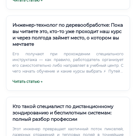
Читать статью →
Инженер-технолог по деревообработке: Пока
вы читаете это, кто-то уже проходит наш курс
и через полгода займет место, о котором вы
мечтаете
Его получают при прохождении специального
инструктажа — как правило, работодатель организует
его самостоятельно либо направляет в учебный центр. С
чего начать обучение и какие курсы выбрать ⚡ Путей в
профессию несколько, и каждый подходит для разных
Читать статью →
жизненных ситуаций. Путь 1 — Высшее образование:
Специальности: «Технология деревообработки»,
«Лесоинженерное дело», «Технология
лесозаготовительных и деревоперерабатывающих
производств».
Кто такой специалист по дистанционному
зондированию и беспилотным системам:
полный разбор профессии
Этот инженер превращает хаотичный поток пикселей,
лазерных отражений и тепловых полей в точнейшие