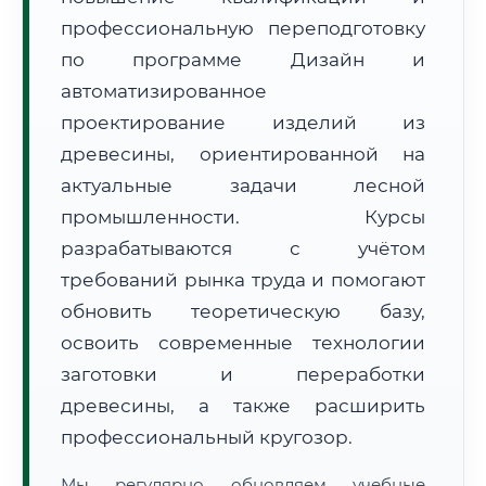
профессиональную переподготовку
по программе Дизайн и
автоматизированное
проектирование изделий из
древесины, ориентированной на
🚚
Расчет логистики оригиналов:
актуальные задачи лесной
• Маршрут транзита:
~2 452 км
• Экспресс-доставка СДЭК / Почтой:
4–6 рабочих дней
промышленности. Курсы
разрабатываются с учётом
📜 Документы и аккредитация
ФИС ФРДО
требований рынка труда и помогают
обновить теоретическую базу,
освоить современные технологии
🔍
Нажмите на документ для увеличения и просмотра
заготовки и переработки
древесины, а также расширить
профессиональный кругозор.
Мы регулярно обновляем учебные