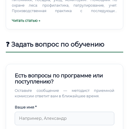
охране леса: профилактика, патрулирование, учет.
Производственная практика с последующим
трудоустройством: частные компании часто приглашают
Читать статью →
лучших практикантов на позиции junior.
❓ Задать вопрос по обучению
Есть вопросы по программе или
поступлению?
Оставьте сообщение — методист приемной
комиссии ответит вам в ближайшее время.
Ваше имя *