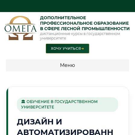
ДОПОЛНИТЕЛЬНОЕ
ПРОФЕССИОНАЛЬНОЕ ОБРАЗОВАНИЕ
В СФЕРЕ ЛЕСНОЙ ПРОМЫШЛЕННОСТИ
дистанционные курсы в государственном
университете
ХОЧУ УЧИТЬСЯ
➜
Меню
💰 ПРОГРАММЫ И СТОИМОСТЬ
Стоимость по программам обучения "Лесная
промышленность"
🏛 ОБУЧЕНИЕ В ГОСУДАРСТВЕННОМ
УНИВЕРСИТЕТЕ
ДИЗАЙН И
🌾
АВТОМАТИЗИРОВАНН
Г. ЭНГЕЛЬС