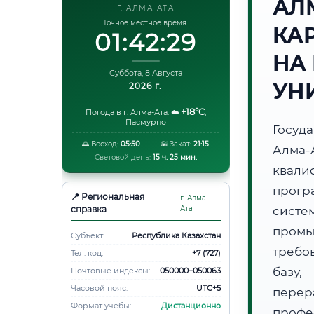
АЛ
Г. АЛМА-АТА
Точное местное время:
КА
01:42:30
НА
Суббота, 8 Августа
УН
2026 г.
+18°C
Погода в г. Алма-Ата:
☁️
,
Пасмурно
Госуд
🌅 Восход:
05:50
🌇 Закат:
21:15
Алма
Световой день:
15 ч. 25 мин.
квали
прогр
📍 Региональная
г. Алма-
справка
Ата
систе
пром
Субъект:
Республика Казахстан
требо
Тел. код:
+7 (727)
базу,
Почтовые индексы:
050000–050063
Часовой пояс:
UTC+5
пере
Формат учебы:
Дистанционно
профе