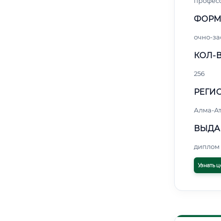
профес
ФОРМ
очно-за
КОЛ-В
256
РЕГИО
Алма-А
ВЫДА
диплом 
Узнать ц