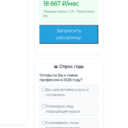
18 667
₽/мес
Первый взнос: 0 ₽ • Переплата:
0%
Запросить
рассрочку
📊 Опрос года
Готовы ли Вы к смене
профессии в 2026 году?
Да, уже активно учусь и
готовлюсь
Планирую, ищу
подходящие курсы
Сомневаюсь, пока
анализирую рынок