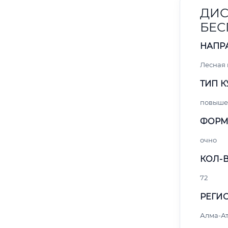
ДИС
БЕС
НАПР
Лесная
ТИП К
повыше
ФОРМ
очно
КОЛ-В
72
РЕГИО
Алма-А