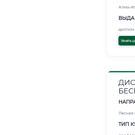
Алма-А
ВЫДА
диплом 
Узнать ц
ДИС
БЕС
НАПР
Лесная
ТИП К