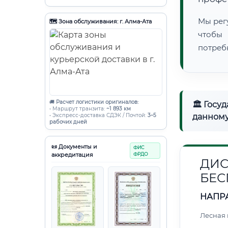
Мы рег
🗺️ Зона обслуживания: г. Алма-Ата
чтобы
потреб
🚚
Расчет логистики оригиналов:
🏛 Госу
• Маршрут транзита:
~1 893 км
• Экспресс-доставка СДЭК / Почтой:
3–5
данному
рабочих дней
📜 Документы и
ФИС
аккредитация
ФРДО
ДИС
БЕС
НАПР
Лесная