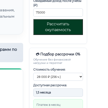
Ожидаемый доход после учебы
(₽):
авания,
альным
Рассчитать
окупаемость
грамм по
💳 Подбор рассрочки 0%
Обучение без финансовой
нагрузки и переплат
Стоимость обучения:
Доступная рассрочка:
Платеж в месяц: