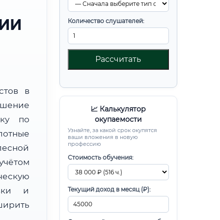
РИИ
Количество слушателей:
Рассчитать
стов в
шение
📈 Калькулятор
вку по
окупаемости
Узнайте, за какой срок окупятся
лотные
ваши вложения в новую
профессию
лесной
Стоимость обучения:
чётом
ческую
овки и
Текущий доход в месяц (₽):
ирить