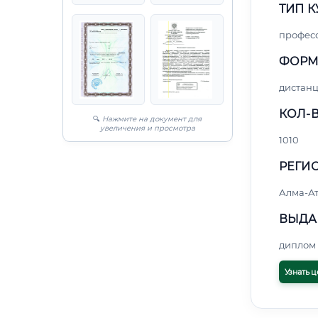
ТИП К
профес
ФОРМ
дистан
КОЛ-В
🔍
Нажмите на документ для
увеличения и просмотра
1010
РЕГИО
Алма-А
ВЫДА
диплом 
Узнать ц