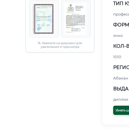
ТИП К
профес
ФОРМ
очно
🔍
Нажмите на документ для
КОЛ-В
увеличения и просмотра
1010
РЕГИО
Абакан
ВЫДА
диплом 
Узнать ц