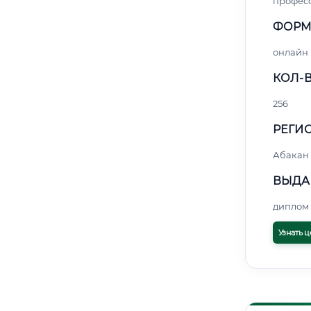
профес
ФОРМ
онлайн
КОЛ-В
256
РЕГИО
Абакан
ВЫДА
диплом 
Узнать ц