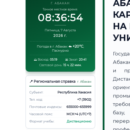
АБ
Г. АБАКАН
Точное местное время:
КА
08:36:55
НА
Пятница, 7 Августа
УН
2026 г.
+20°C
Погода в г. Абакан:
☁️
,
Пасмурно
Госуд
🌅 Восход:
05:19
🌇 Закат:
20:41
Абака
Световой день:
15 ч. 22 мин.
и пр
Диста
📍 Региональная справка
г. Абакан
орие
Субъект:
Республика Хакасия
пром
Тел. код:
+7 (3902)
требо
Почтовые индексы:
655000–655999
базу,
Часовой пояс:
МСК+4 (UTC+7)
пере
Формат учебы:
Дистанционно
профе