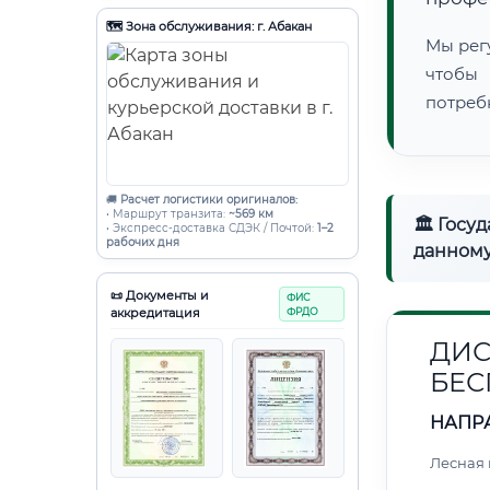
🗺️ Зона обслуживания: г. Абакан
Мы рег
чтобы
потреб
🚚
Расчет логистики оригиналов:
• Маршрут транзита:
~569 км
🏛 Госу
• Экспресс-доставка СДЭК / Почтой:
1–2
рабочих дня
данному
📜 Документы и
ФИС
аккредитация
ФРДО
ДИС
БЕС
НАПР
Лесная