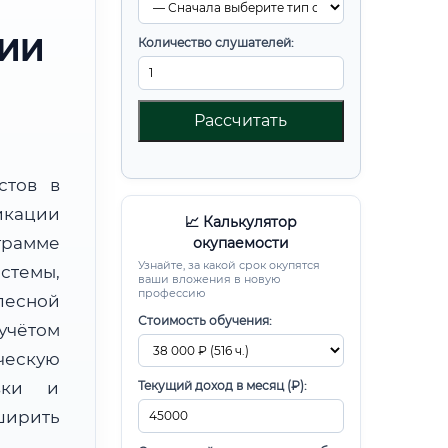
РИИ
Количество слушателей:
Рассчитать
стов в
икации
📈 Калькулятор
рамме
окупаемости
Узнайте, за какой срок окупятся
стемы,
ваши вложения в новую
профессию
есной
Стоимость обучения:
чётом
ческую
овки и
Текущий доход в месяц (₽):
ирить