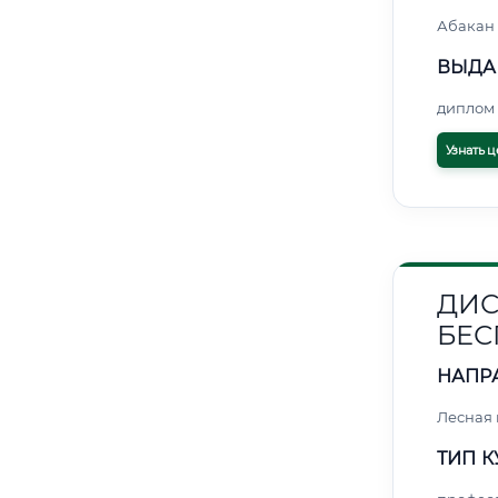
Абакан
ВЫДА
диплом 
Узнать ц
ДИС
БЕС
НАПР
Лесная
ТИП К