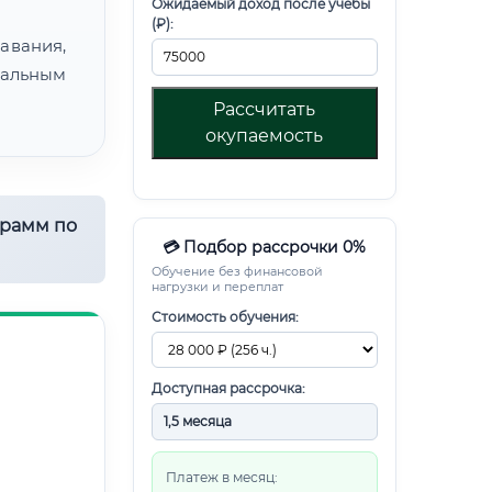
Ожидаемый доход после учебы
(₽):
авания,
альным
Рассчитать
окупаемость
грамм по
💳 Подбор рассрочки 0%
Обучение без финансовой
нагрузки и переплат
Стоимость обучения:
Доступная рассрочка:
Платеж в месяц: