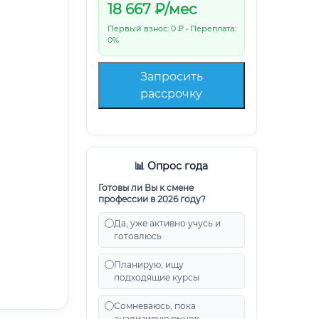
18 667
₽/мес
Первый взнос: 0 ₽ • Переплата:
0%
Запросить
рассрочку
📊 Опрос года
Готовы ли Вы к смене
профессии в 2026 году?
Да, уже активно учусь и
готовлюсь
Планирую, ищу
подходящие курсы
Сомневаюсь, пока
анализирую рынок