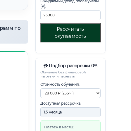
Ожидаемый доход после учебы
(₽):
грамм по
Рассчитать
окупаемость
💳 Подбор рассрочки 0%
Обучение без финансовой
нагрузки и переплат
Стоимость обучения:
Доступная рассрочка:
Платеж в месяц: