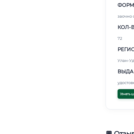
ФОРМ
заочно 
КОЛ-В
72
РЕГИО
Улан-Уд
ВЫДА
удосто
Узнать ц
💬 Отзы