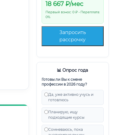
18 667
₽/мес
Первый взнос: 0 ₽ • Переплата:
0%
Запросить
рассрочку
📊 Опрос года
Готовы ли Вы к смене
профессии в 2026 году?
Да, уже активно учусь и
готовлюсь
Планирую, ищу
подходящие курсы
Сомневаюсь, пока
анализирую рынок