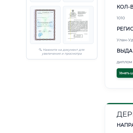
КОЛ-В
1010
РЕГИО
Улан-Уд
🔍
Нажмите на документ для
ВЫДА
увеличения и просмотра
диплом 
Узнать ц
ДЕР
НАПР