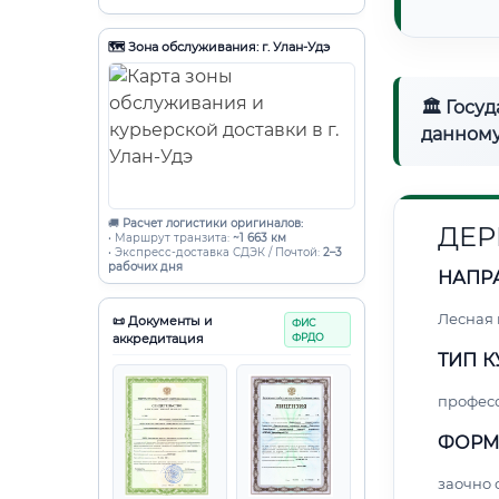
🗺️ Зона обслуживания: г. Улан-Удэ
🏛 Госу
данному
🚚
Расчет логистики оригиналов:
ДЕР
• Маршрут транзита:
~1 663 км
• Экспресс-доставка СДЭК / Почтой:
2–3
рабочих дня
НАПР
Лесная
📜 Документы и
ФИС
аккредитация
ФРДО
ТИП К
профес
ФОРМ
заочно 