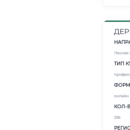
ДЕР
НАПР
Лесная
ТИП К
профес
ФОРМ
онлайн
КОЛ-В
256
РЕГИО