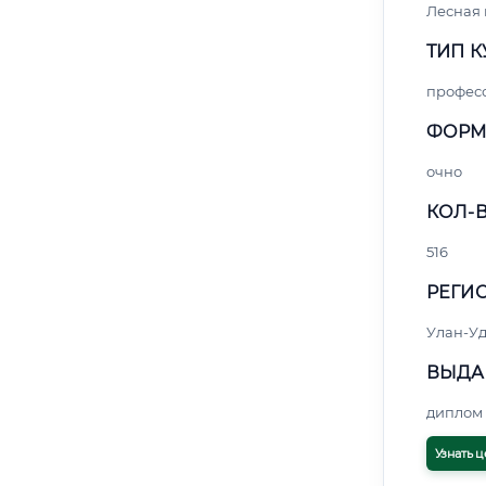
Лесная
ТИП К
профес
ФОРМ
очно
КОЛ-В
516
РЕГИО
Улан-Уд
ВЫДА
диплом 
Узнать ц