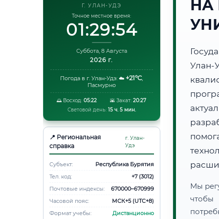
НА
Г. УЛАН-УДЭ
Точное местное время:
УН
01:29:55
Госуд
Суббота, 8 Августа
2026 г.
Улан
+21°C
Погода в г. Улан-Удэ:
☁️
,
квали
Пасмурно
прогр
🌅 Восход:
05:22
🌇 Закат:
20:27
акту
Световой день:
15 ч. 5 мин.
разра
помог
📍 Региональная
г. Улан-
справка
Удэ
техно
расши
Субъект:
Республика Бурятия
Тел. код:
+7 (3012)
Мы рег
Почтовые индексы:
670000–670999
чтобы
Часовой пояс:
МСК+5 (UTC+8)
потреб
Формат учебы:
Дистанционно