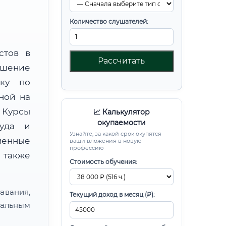
Количество слушателей:
стов в
Рассчитать
шение
вку по
ной на
Курсы
📈 Калькулятор
окупаемости
руда и
Узнайте, за какой срок окупятся
менные
ваши вложения в новую
профессию
 также
Стоимость обучения:
авания,
Текущий доход в месяц (₽):
альным