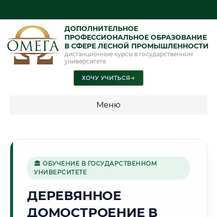
ДОПОЛНИТЕЛЬНОЕ
ПРОФЕССИОНАЛЬНОЕ ОБРАЗОВАНИЕ
В СФЕРЕ ЛЕСНОЙ ПРОМЫШЛЕННОСТИ
дистанционные курсы в государственном
университете
ХОЧУ УЧИТЬСЯ
➜
Меню
💰 ПРОГРАММЫ И СТОИМОСТЬ
Стоимость по программам обучения "Лесная
промышленность"
🏛 ОБУЧЕНИЕ В ГОСУДАРСТВЕННОМ
УНИВЕРСИТЕТЕ
ДЕРЕВЯННОЕ
🏰
ДОМОСТРОЕНИЕ В
Г. ГРОДНО