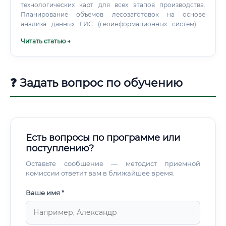
технологических карт для всех этапов производства.
лесных пожаров с помощью дронов и спутников возьмёт
Планирование объемов лесозаготовок на основе
на себя часть патрульных функций; ГИС-системы с
анализа данных ГИС (геоинформационных систем) и
элементами машинного обучения ускорят
аэрофотосъемки. Оптимизация процессов: Анализ
инвентаризацию; Часть документооборота будет
Читать статью →
текущих производственных циклов с целью выявления
автоматизирована. Вывод: ИИ станет инструментом
"узких мест".
лесничего, а не его конкурентом.
❓ Задать вопрос по обучению
Есть вопросы по программе или
поступлению?
Оставьте сообщение — методист приемной
комиссии ответит вам в ближайшее время.
Ваше имя *