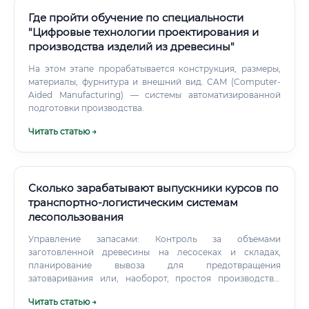
Где пройти обучение по специальности
"Цифровые технологии проектирования и
производства изделий из древесины"
На этом этапе прорабатывается конструкция, размеры,
материалы, фурнитура и внешний вид. CAM (Computer-
Aided Manufacturing) — системы автоматизированной
подготовки производства.
Читать статью →
Сколько зарабатывают выпускники курсов по
транспортно-логистическим системам
лесопользования
Управление запасами: Контроль за объемами
заготовленной древесины на лесосеках и складах,
планирование вывоза для предотвращения
затоваривания или, наоборот, простоя производства.
Бюджетирование и оптимизация затрат: Расчет
Читать статью →
стоимости перевозок, поиск путей снижения издержек