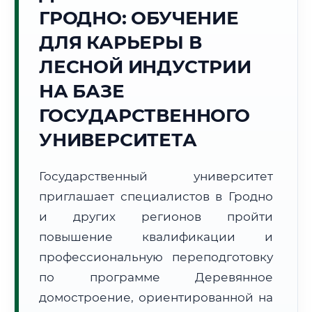
ГРОДНО: ОБУЧЕНИЕ
Точное местное время:
21:57:03
ДЛЯ КАРЬЕРЫ В
ЛЕСНОЙ ИНДУСТРИИ
Четверг, 6 Августа
2026 г.
НА БАЗЕ
+24°C
Погода в г. Гродно:
☁️
,
Пасмурно
ГОСУДАРСТВЕННОГО
🌅 Восход:
05:48
🌇 Закат:
21:12
УНИВЕРСИТЕТА
Световой день:
15 ч. 24 мин.
Государственный университет
📍 Региональная справка
г. Гродно
приглашает специалистов в Гродно
Субъект:
Республика Беларусь
и других регионов пройти
Тел. код:
+375 (152)
повышение квалификации и
Почтовые индексы:
230000–230029
профессиональную переподготовку
Часовой пояс:
UTC+3
Формат учебы:
Дистанционно
по программе Деревянное
домостроение, ориентированной на
🗺️ Зона обслуживания: г. Гродно