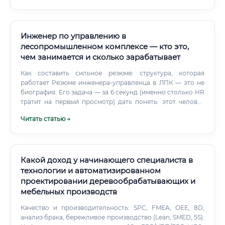
(оптимизация маршрутов, сокращение порожнего
пробега техники, выбор более дешевых видов
транспорта, например, речного или железнодорожного
для дальних перевозок).
Инженер по управлению в
лесопромышленном комплексе — кто это,
чем занимается и сколько зарабатывает
Как составить сильное резюме: структура, которая
работает Резюме инженера-управленца в ЛПК — это не
биография. Его задача — за 6 секунд (именно столько HR
тратит на первый просмотр) дать понять: этот человек
решает задачи, а не просто работал где-то. Какие
Читать статью →
разделы критически важны: ✅ Заголовок с должностью
— не "соискатель", а конкретно: "Главный инженер /
Директор по производству ЛПК" ✅ Краткое
профессиональное резюме — 3–5 предложений, которые
отвечают на вопрос: почему вы?
Какой доход у начинающего специалиста в
технологии и автоматизированном
проектировании деревообрабатывающих и
мебельных производств
Качество и производительность: SPC, FMEA, OEE, 8D,
анализ брака, бережливое производство (Lean, SMED, 5S).