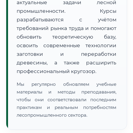
актуальные задачи лесной
промышленности. Курсы
разрабатываются с учётом
требований рынка труда и помогают
обновить теоретическую базу,
освоить современные технологии
🚚
Расчет логистики оригиналов:
• Маршрут транзита:
~3 717 км
заготовки и переработки
• Экспресс-доставка СДЭК / Почтой:
5–7 рабочих дней
древесины, а также расширить
📜 Документы и аккредитация
ФИС ФРДО
профессиональный кругозор.
Мы регулярно обновляем учебные
материалы и методы преподавания,
🔍
Нажмите на документ для увеличения и просмотра
чтобы они соответствовали последним
практикам и реальным потребностям
лесопромышленного сектора.