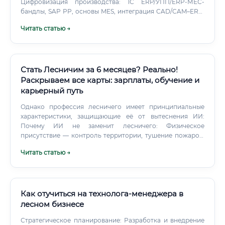
Цифровизация производства: 1С ERP/УПП/ERP-МЕС-
бандлы, SAP PP, основы MES, интеграция CAD/CAM–ERP.
Материаловедение и ЛКМ: свойства массива, фанеры,
Читать статью →
МДФ/ДСП, HPL; клей и фурнитура, ЛКМ и экология.
Стать Лесничим за 6 месяцев? Реально!
Раскрываем все карты: зарплаты, обучение и
карьерный путь
Однако профессия лесничего имеет принципиальные
характеристики, защищающие её от вытеснения ИИ:
Почему ИИ не заменит лесничего: Физическое
присутствие — контроль территории, тушение пожаров,
задержание нарушителей требуют живого человека;
Читать статью →
Правовые полномочия — составление актов о
нарушениях, выдача разрешений — юридически
значимые действия физического лица; Адаптивность —
природная среда непредсказуема, алгоритм не способен
действовать в неструктурированных условиях; Локальная
Как отучиться на технолога-менеджера в
экспертиза — знание конкретного участка леса, его
лесном бизнесе
истории и особенностей не поддаётся полной
Стратегическое планирование: Разработка и внедрение
оцифровке. Что изменится благодаря ИИ: Мониторинг